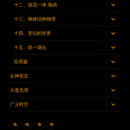
菜
展
十二、波流一体·场涡
单
开
子
菜
展
十三、物体结构物理
单
开
子
菜
展
十四、意识的世界
单
开
子
菜
展
十五、统一场论
单
开
子
菜
展
应用篇
单
开
子
菜
展
众神意志
单
开
子
菜
展
大道无垠
单
开
子
菜
展
广义时空
单
开
子
菜
单
首
雪
雪
联