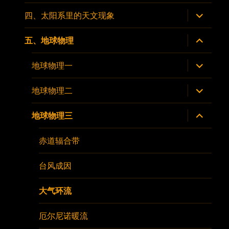
子
菜
展
四、太阳系里的天文现象
单
开
子
菜
展
五、地球物理
单
开
子
菜
展
地球物理一
单
开
子
菜
展
地球物理二
单
开
子
菜
展
地球物理三
单
开
子
菜
赤道辐合带
单
台风成因
大气环流
厄尔尼诺暖流