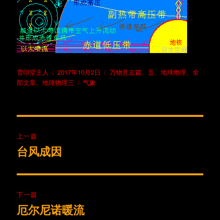
作
发
分
雪印堂主人
2017年10月2日
万物意志篇
、
五、地球物理
、
全
者
布
标
类
部文章
、
地球物理三
气象
于
签
文
上一篇
章
台风成因
上
篇
导
文
航
章：
下一篇
厄尔尼诺暖流
下