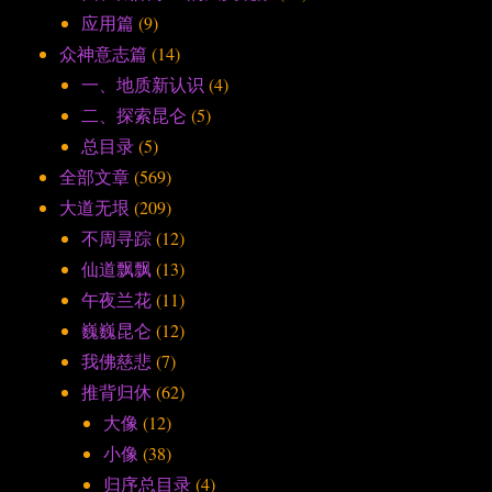
应用篇
(9)
众神意志篇
(14)
一、地质新认识
(4)
二、探索昆仑
(5)
总目录
(5)
全部文章
(569)
大道无垠
(209)
不周寻踪
(12)
仙道飘飘
(13)
午夜兰花
(11)
巍巍昆仑
(12)
我佛慈悲
(7)
推背归休
(62)
大像
(12)
小像
(38)
归序总目录
(4)