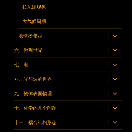
拉尼娜现象
大气候周期
展
地球物理四
开
子
菜
展
六、微观世界
单
开
子
菜
展
七、电
单
开
子
菜
展
八、光与波的世界
单
开
子
菜
展
九、物体表面物理
单
开
子
菜
展
十、化学的几个问题
单
开
子
菜
展
十一、耦合结构形态
单
开
子