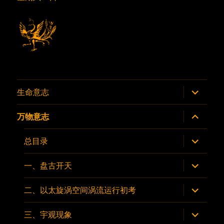
展
生命意志
开
子
菜
展
万物意志
单
开
子
菜
展
总目录
单
开
子
菜
展
一、盘古开天
单
开
子
菜
展
二、以太旋涡空间涡流运行初考
单
开
子
菜
展
三、宇观现象
单
开