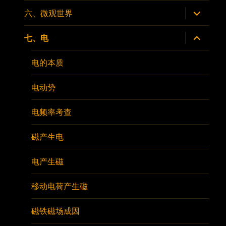
子
菜
展
六、微观世界
单
开
子
菜
展
七、电
单
开
子
菜
电的本质
单
电动势
电频率考查
磁产生电
电产生磁
移动电荷产生磁
磁铁磁场成因