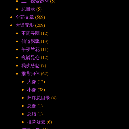
二、探索昆仑
(5)
总目录
(5)
全部文章
(569)
大道无垠
(209)
不周寻踪
(12)
仙道飘飘
(13)
午夜兰花
(11)
巍巍昆仑
(12)
我佛慈悲
(7)
推背归休
(62)
大像
(12)
小像
(38)
归序总目录
(4)
总像
(1)
总结
(1)
推背疑云
(6)