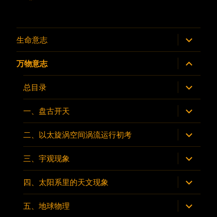
展
生命意志
开
子
菜
展
万物意志
单
开
子
菜
展
总目录
单
开
子
菜
展
一、盘古开天
单
开
子
菜
展
二、以太旋涡空间涡流运行初考
单
开
子
菜
展
三、宇观现象
单
开
子
菜
展
四、太阳系里的天文现象
单
开
子
菜
展
五、地球物理
单
开