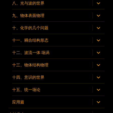
展
八、光与波的世界
开
子
菜
展
九、物体表面物理
单
开
子
菜
展
十、化学的几个问题
单
开
子
菜
展
十一、耦合结构形态
单
开
子
菜
展
十二、波流一体·场涡
单
开
子
菜
展
十三、物体结构物理
单
开
子
菜
展
十四、意识的世界
单
开
子
菜
展
十五、统一场论
单
开
子
菜
展
应用篇
单
开
子
菜
展