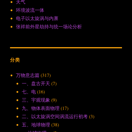
天气
环境波流一体
电子以太旋涡与内禀
张祥前外星劫持与统一场论分析
分类
万物意志篇
(317)
一、盘古开天
(7)
七、电
(16)
三、宇观现象
(9)
九、物体表面物理
(17)
二、以太旋涡空间涡流运行初考
(3)
五、地球物理
(38)