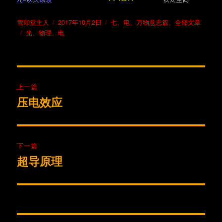
作
发
分
雪印堂主人
2017年10月2日
七、电
、
万物意志篇
、
全部文章
者
标
布
类
光
、
物理
、
电
签
于
文
上一篇
章
压电效应
上
篇
导
文
航
章：
下一篇
超导原理
下
篇
文
章：