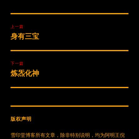
文
上一篇
章
身有三宝
上
篇
导
文
航
章：
下一篇
炼炁化神
下
篇
文
章：
版权声明
雪印堂博客所有文章，除非特别说明，均为阿明王倪