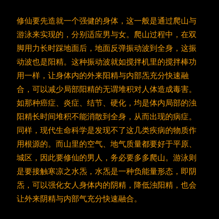
修仙要先造就一个强健的身体，这一般是通过爬山与
游泳来实现的，分别适应男与女。爬山过程中，在双
脚用力长时踩地面后，地面反弹振动波到全身，这振
动波也是阳精。这种振动波就如搅拌机里的搅拌棒功
用一样，让身体内的外来阳精与内部炁充分快速融
合，可以减少局部阳精的无谓堆积对人体造成毒害。
如那种癌症、炎症、结节、硬化，均是体内局部的浊
阳精长时间堆积不能消散到全身，从而出现的病症。
同样，现代生命科学是发现不了这几类疾病的物质作
用根源的。而山里的空气、地气质量都要好于平原、
城区，因此要修仙的男人，务必要多多爬山。游泳则
是要接触寒凉之水炁，水炁是一种负能量形态，即阴
炁，可以强化女人身体内的阴精，降低浊阳精，也会
让外来阴精与内部气充分快速融合。