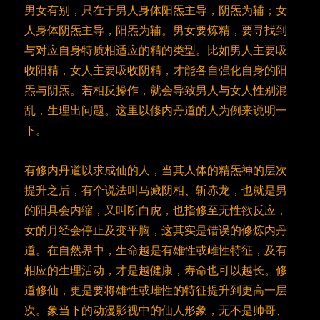
男女有别，只在于男人身体阳炁主导，阴炁为辅；女
人身体阴炁主导，阳炁为辅。男女要炼精，要寻找到
与对应自身特质相适应的精的类型。比如男人主要吸
收阳精，女人主要吸收阴精，才能各自强化自身的阳
炁与阴炁。若相反操作，就会导致男人与女人性别混
乱，生理出问题。这里以修内丹道的人为例来说明一
下。
有修内丹道以求成仙的人，当其人体的精炁神的层次
提升之后，有个说法叫马藏阴相、斩赤龙，也就是男
的阳具会内缩，又叫断白虎，也指修至无性欲反应，
女的月经会停止及变平胸，这其实是错误的修炼内丹
道。在自然界中，生命越是有雄性或雌性特征，及有
相应的生理活动，才是越健康，寿命也可以越长。修
道修仙，更是要将雄性或雌性的特征提升到更高一层
次。象当下的动漫影视中的仙人形象，无不是帅哥、