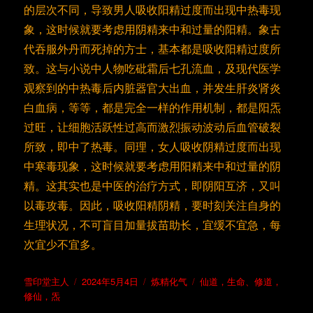
的层次不同，导致男人吸收阳精过度而出现中热毒现
象，这时候就要考虑用阴精来中和过量的阳精。象古
代吞服外丹而死掉的方士，基本都是吸收阳精过度所
致。这与小说中人物吃砒霜后七孔流血，及现代医学
观察到的中热毒后内脏器官大出血，并发生肝炎肾炎
白血病，等等，都是完全一样的作用机制，都是阳炁
过旺，让细胞活跃性过高而激烈振动波动后血管破裂
所致，即中了热毒。同理，女人吸收阴精过度而出现
中寒毒现象，这时候就要考虑用阳精来中和过量的阴
精。这其实也是中医的治疗方式，即阴阳互济，又叫
以毒攻毒。因此，吸收阳精阴精，要时刻关注自身的
生理状况，不可盲目加量拔苗助长，宜缓不宜急，每
次宜少不宜多。
作
发
分
标
雪印堂主人
2024年5月4日
炼精化气
仙道，生命
、
修道，
者
布
类
签
修仙，炁
于