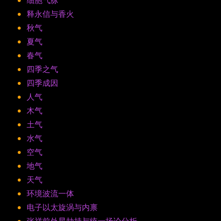
释永信与香火
秋气
夏气
春气
四季之气
四季成因
人气
木气
土气
水气
空气
地气
天气
环境波流一体
电子以太旋涡与内禀
张祥前外星劫持与统一场论分析