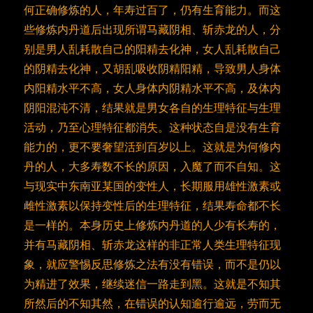
何正确修炼的人，年寿过百了，仍有生育能力。而这
些修炼内丹道后出现所谓马藏阴相、斩赤龙的人，分
别是男人乱耗散自己的阳精去化神，女人乱耗散自己
的阴精去化神，又胡乱吸收阴精阳精，导致男人身体
内阳精水平不高，女人身体内阴精水平不高，及体内
阴阳混沌不清，结果就是男女各自的生理特征与生理
活动，乃至心理特征都消失。这种状态自是没有生育
能力的，更不要奢望活到百岁以上。这就是为何修内
丹的人，大多寿数不长的原因，入魔了而不自知。这
与现实中东南亚某国的变性人，长期服用雄性激素或
雌性激素以保持变性后的生理特征，结果寿命都不长
是一样的。本身历史上修炼内丹道的人少有长寿的，
并有马藏阴相、斩赤龙这样的非正常人类生理特征现
象，就应警惕反思修炼之法有没有错误，而不是仍以
为精进了效果，继续迷信一路走到黑。这就是不知其
所然后的不知其然，在错误的认知逾行逾远，劳而无