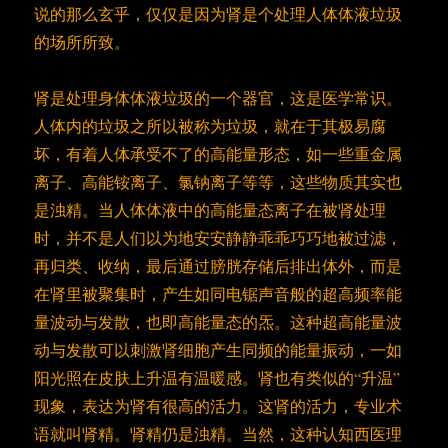
说的那么玄乎，仅仅是因为肾是个处理人体体液垃圾
的场所所致。
肾是处理身体体液垃圾的一个器官，这是医学常识。
人体内的垃圾之所以被称为垃圾，就在于其极易腐
坏，有着人体承受不了的高能量形态，如一些重金属
离子、高能铵离子、氯钠离子等等，这些物质其实也
是浊精。当人体体液中的高能量态离子在被肾处理
时，并不是人们以为地安安静静乖乖巧巧地被过滤，
再归类、收纳，最后通过膀胱存储后排出体外，而是
在肾里被聚集时，产生如同电锯声音般的超高频率能
量波动与发散，也即高能量态的炁。这种超高能量波
动与发散可以刺激肾细胞产生同频的能量振动，一如
阳光照在皮肤上升温有温暖感。肾也有类似的“升温”
现象，表达为肾有很高的活力。这肾的活力，专业术
语就叫肾精。肾精仍是浊精。当然，这种认知西医理