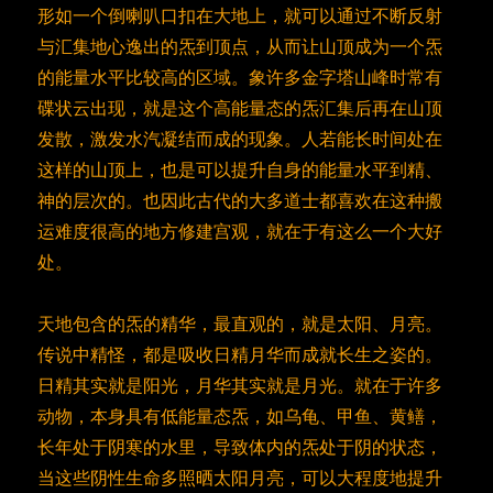
形如一个倒喇叭口扣在大地上，就可以通过不断反射
与汇集地心逸出的炁到顶点，从而让山顶成为一个炁
的能量水平比较高的区域。象许多金字塔山峰时常有
碟状云出现，就是这个高能量态的炁汇集后再在山顶
发散，激发水汽凝结而成的现象。人若能长时间处在
这样的山顶上，也是可以提升自身的能量水平到精、
神的层次的。也因此古代的大多道士都喜欢在这种搬
运难度很高的地方修建宫观，就在于有这么一个大好
处。
天地包含的炁的精华，最直观的，就是太阳、月亮。
传说中精怪，都是吸收日精月华而成就长生之姿的。
日精其实就是阳光，月华其实就是月光。就在于许多
动物，本身具有低能量态炁，如乌龟、甲鱼、黄鳝，
长年处于阴寒的水里，导致体内的炁处于阴的状态，
当这些阴性生命多照晒太阳月亮，可以大程度地提升