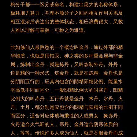
构分子都一一区分或命名，构建出庞大的名称体系，
极耗脑力算力，并理不顺分子之间的相互作用关系及
相互混杂后表达出的整体状态，相应浪费很大，又教
人难以理解与掌握，可称之为难道。
比如修仙人最熟悉的一个概念叫金丹，通过外部的精
华物质，也就是用铅汞、砷之类的多种重金属与非金
属，炼制出金丹，就是炼丹，又叫炼制外丹。外丹，
也是精的一种形式，炼金丹，就是在炼精。金丹也是
分阴阳五行的，应其内包含的阴精阳精比例、能量水
平高低不同而区分，一般阴精比例大的叫寒丹，阳精
比例大的叫赤丹，五行丹就是金丹、木丹、水丹、火
丹、土丹，都分别是应包含的阴精与阳精的比例不同
而区分，适合对应体质与秉性的人或男女。象赤丹、
火丹适合火气旺的人，寒丹、金丹适合阴寒体质的
人，等等。传说许多人成为仙人，就是吞服金丹而成