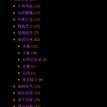
不周寻踪
(12)
仙道飘飘
(13)
午夜兰花
(11)
巍巍昆仑
(12)
我佛慈悲
(7)
推背归休
(62)
大像
(12)
小像
(38)
归序总目录
(4)
总像
(1)
总结
(1)
推背疑云
(6)
炼精化气
(12)
癌症原理
(13)
诸子百家
(23)
道法自然
(17)