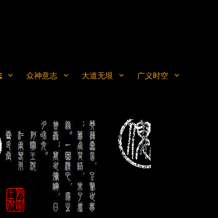
志
众神意志
大道无垠
广义时空