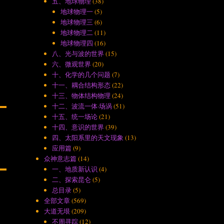
五、地球物理
(38)
地球物理一
(5)
地球物理三
(6)
地球物理二
(11)
地球物理四
(16)
八、光与波的世界
(15)
六、微观世界
(20)
十、化学的几个问题
(7)
十一、耦合结构形态
(22)
十三、物体结构物理
(24)
十二、波流一体·场涡
(51)
十五、统一场论
(21)
十四、意识的世界
(39)
四、太阳系里的天文现象
(13)
应用篇
(9)
众神意志篇
(14)
一、地质新认识
(4)
二、探索昆仑
(5)
总目录
(5)
全部文章
(569)
大道无垠
(209)
不周寻踪
(12)