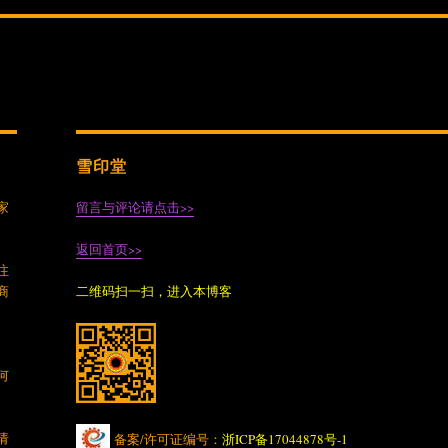
雪印堂
家
留言与评论请点击>>
返回首页>>
注
商
二维码扫一扫，进入本博客
何
请
备案/许可证编号：
浙ICP备17044878号-1