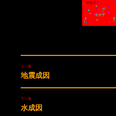
文
上一篇
章
地震成因
上
篇
导
文
航
章：
下一篇
水成因
下
篇