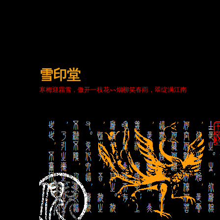
雪印堂
寒梅迎霜雪，傲开一枝花~~烟柳笑春雨，翠绽满江南