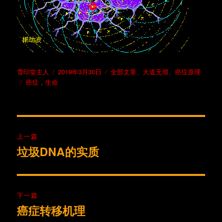
作
发
分
雪印堂主人
2019年3月30日
全部文章
、
大道无垠
、
癌症原理
者
标
布
类
癌症，生命
签
于
文
上一篇
章
垃圾DNA的实质
上
篇
导
文
航
章：
下一篇
癌症转移机理
下