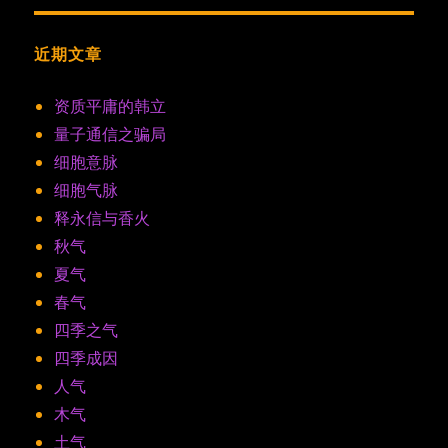
近期文章
资质平庸的韩立
量子通信之骗局
细胞意脉
细胞气脉
释永信与香火
秋气
夏气
春气
四季之气
四季成因
人气
木气
土气