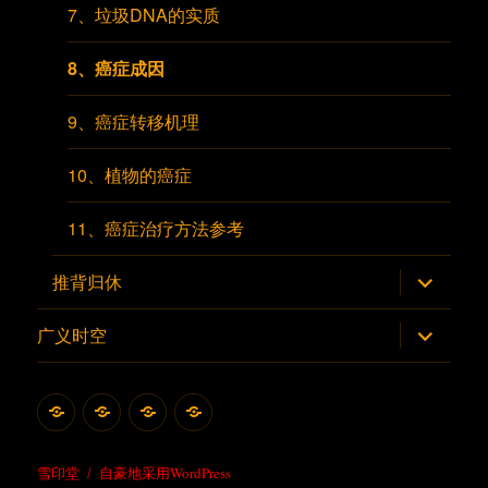
7、垃圾DNA的实质
8、癌症成因
9、癌症转移机理
10、植物的癌症
11、癌症治疗方法参考
展
推背归休
开
子
菜
展
广义时空
单
开
子
菜
单
首
雪
雪
联
页
印
印
系
堂
堂
雪印堂
自豪地采用WordPress