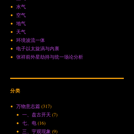
水气
空气
地气
天气
环境波流一体
电子以太旋涡与内禀
张祥前外星劫持与统一场论分析
分类
万物意志篇
(317)
一、盘古开天
(7)
七、电
(16)
三、宇观现象
(9)