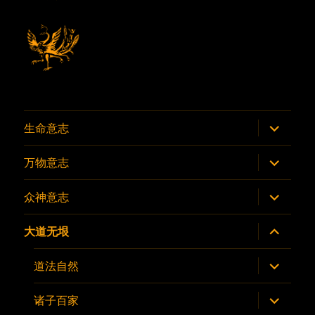
展
生命意志
开
子
菜
展
万物意志
单
开
子
菜
展
众神意志
单
开
子
菜
展
大道无垠
单
开
子
菜
展
道法自然
单
开
子
菜
展
诸子百家
单
开