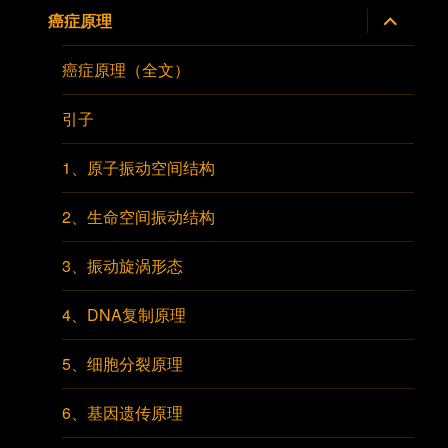
菜
展
癌症原理
单
开
子
菜
癌症原理（全文）
单
引子
1、原子振动空间结构
2、生命空间振动结构
3、振动旋涡形态
4、DNA复制原理
5、细胞分裂原理
6、基因遗传原理