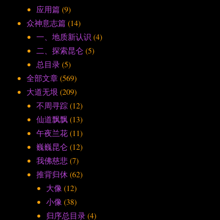
应用篇
(9)
众神意志篇
(14)
一、地质新认识
(4)
二、探索昆仑
(5)
总目录
(5)
全部文章
(569)
大道无垠
(209)
不周寻踪
(12)
仙道飘飘
(13)
午夜兰花
(11)
巍巍昆仑
(12)
我佛慈悲
(7)
推背归休
(62)
大像
(12)
小像
(38)
归序总目录
(4)