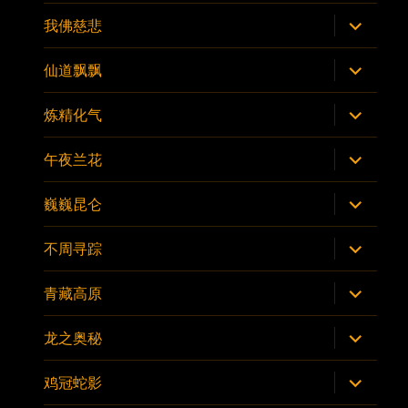
子
菜
展
我佛慈悲
单
开
子
菜
展
仙道飘飘
单
开
子
菜
展
炼精化气
单
开
子
菜
展
午夜兰花
单
开
子
菜
展
巍巍昆仑
单
开
子
菜
展
不周寻踪
单
开
子
菜
展
青藏高原
单
开
子
菜
展
龙之奥秘
单
开
子
菜
展
鸡冠蛇影
单
开
子