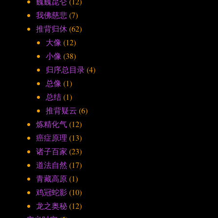
巍巍昆仑
(12)
我佛慈悲
(7)
推背归休
(62)
大像
(12)
小像
(38)
归序总目录
(4)
总像
(1)
总结
(1)
推背疑云
(6)
炼精化气
(12)
癌症原理
(13)
诸子百家
(23)
道法自然
(17)
青藏高原
(1)
鸡冠蛇影
(10)
龙之奥秘
(12)