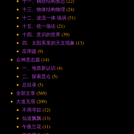
十一、耦合结构形态
(22)
十三、物体结构物理
(24)
十二、波流一体·场涡
(51)
十五、统一场论
(21)
十四、意识的世界
(39)
四、太阳系里的天文现象
(13)
应用篇
(9)
众神意志篇
(14)
一、地质新认识
(4)
二、探索昆仑
(5)
总目录
(5)
全部文章
(569)
大道无垠
(209)
不周寻踪
(12)
仙道飘飘
(13)
午夜兰花
(11)