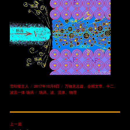
作
发
分
雪印堂主人
2017年10月6日
万物意志篇
、
全部文章
、
十二、
者
布
标
类
波流一体·场涡
场涡
、
波
、
流体
、
物理
于
签
文
上一篇