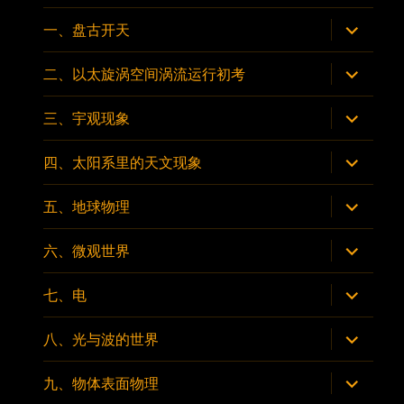
子
菜
展
一、盘古开天
单
开
子
菜
展
二、以太旋涡空间涡流运行初考
单
开
子
菜
展
三、宇观现象
单
开
子
菜
展
四、太阳系里的天文现象
单
开
子
菜
展
五、地球物理
单
开
子
菜
展
六、微观世界
单
开
子
菜
展
七、电
单
开
子
菜
展
八、光与波的世界
单
开
子
菜
展
九、物体表面物理
单
开