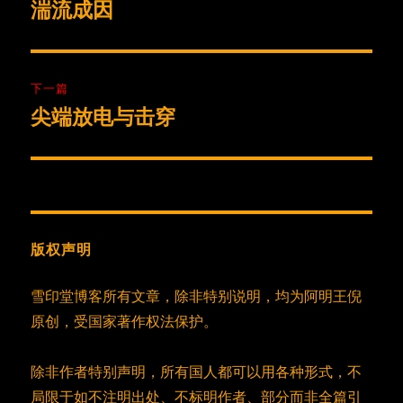
章
湍流成因
上
篇
导
文
航
章：
下一篇
尖端放电与击穿
下
篇
文
章：
版权声明
雪印堂博客所有文章，除非特别说明，均为阿明王倪
原创，受国家著作权法保护。
除非作者特别声明，所有国人都可以用各种形式，不
局限于如不注明出处、不标明作者、部分而非全篇引