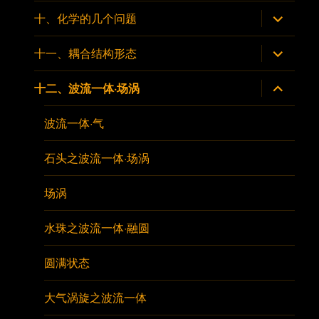
子
菜
展
十、化学的几个问题
单
开
子
菜
展
十一、耦合结构形态
单
开
子
菜
展
十二、波流一体·场涡
单
开
子
菜
波流一体·气
单
石头之波流一体·场涡
场涡
水珠之波流一体·融圆
圆满状态
大气涡旋之波流一体