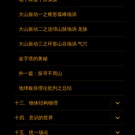
大山振动一之锥形孤峰场涡
大山振动二之连绵山脉场涡·龙脉
大山振动三之环形山谷场涡·气穴
金字塔的奥秘
外一篇：探寻不周山
地球板块理论批判之总结
展
十三、物体结构物理
开
子
菜
展
十四、意识的世界
单
开
子
菜
展
十五、统一场论