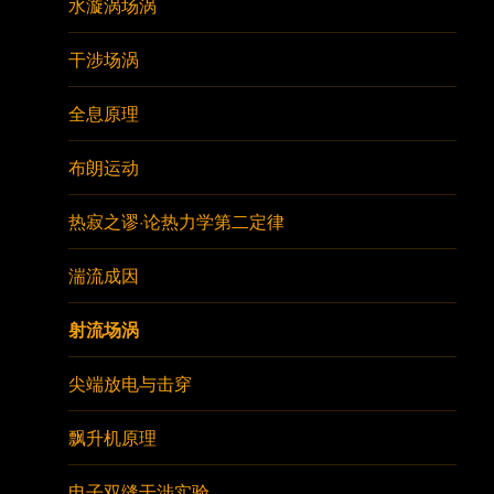
水漩涡场涡
干涉场涡
全息原理
布朗运动
热寂之谬·论热力学第二定律
湍流成因
射流场涡
尖端放电与击穿
飘升机原理
电子双缝干涉实验