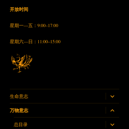
开放时间
星期一—五：9:00–17:00
星期六—日：11:00–15:00
展
生命意志
开
子
菜
展
万物意志
单
开
子
菜
展
总目录
单
开