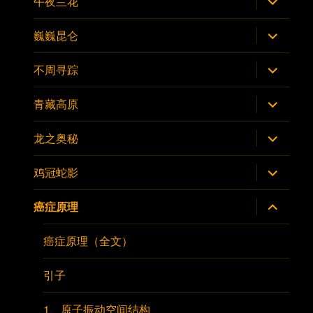
午夜兰花
单
开
子
菜
展
巍巍昆仑
单
开
子
菜
展
不周寻踪
单
开
子
菜
展
青藏高原
单
开
子
菜
展
龙之奥秘
单
开
子
菜
展
鸡冠蛇影
单
开
子
菜
展
癌症原理
单
开
子
菜
癌症原理（全文）
单
引子
1、原子振动空间结构