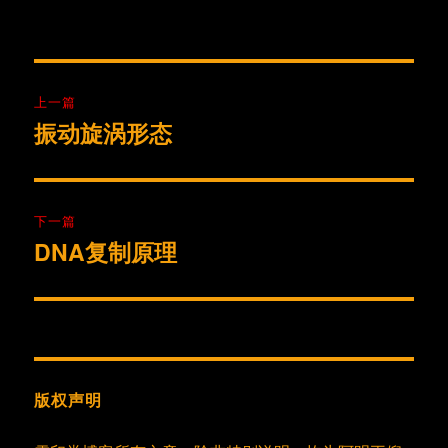
者
布
类
于
文
上一篇
章
振动旋涡形态
上
篇
导
文
航
章：
下一篇
DNA复制原理
下
篇
文
章：
版权声明