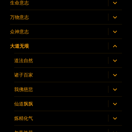
展
生命意志
开
子
菜
展
万物意志
单
开
子
菜
展
众神意志
单
开
子
菜
展
大道无垠
单
开
子
菜
展
道法自然
单
开
子
菜
展
诸子百家
单
开
子
菜
展
我佛慈悲
单
开
子
菜
展
仙道飘飘
单
开
子
菜
展
炼精化气
单
开
子
菜
展