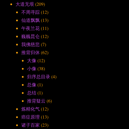
大道无垠
(209)
不周寻踪
(12)
仙道飘飘
(13)
午夜兰花
(11)
巍巍昆仑
(12)
我佛慈悲
(7)
推背归休
(62)
大像
(12)
小像
(38)
归序总目录
(4)
总像
(1)
总结
(1)
推背疑云
(6)
炼精化气
(12)
癌症原理
(13)
诸子百家
(23)