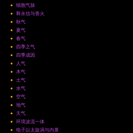
细胞气脉
释永信与香火
秋气
夏气
春气
四季之气
四季成因
人气
木气
土气
水气
空气
地气
天气
环境波流一体
电子以太旋涡与内禀