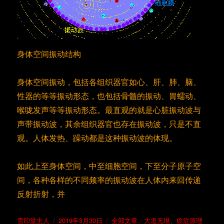
身体空间振动结构
身体空间振动，包括各组织器官如心、肝、肺、脑、
性器的等等振动形态，也包括骨髓的振动、胃蠕动、
喉咙发声等等振动形态。最直观的就是心脏振动波与
声带振动波，其余组织器官也存在振动波，只是不直
观。人体发热、躁动都是这种振动波的体现。
如此上至身体空间，中至细胞空间，下至分子原子空
间，各种各样的不同频率的振动波在人体内来回传递
反射折射，并
作
发
分
雪印堂主人
2019年3月30日
全部文章
、
大道无垠
、
癌症原理