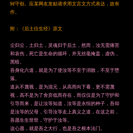
轲守创。应某网友发贴请求用文言文方式表达，故有
作。
附：《后土往生经》原文
尘归尘，土归土，灵魂归于后土，然而，汝无需痛苦
和哀伤，死亡是生命的循环，并无丝毫掩盖，虚伪，
黑暗。
吾身化六道，就是为了使汝等不至于消散，不至于堕
落。
道从不蔑视，是为混元，从高而向下看，更不需蔑
视，高不是为了舍弃低而存在，而仅仅是为了守护和
引导而来，是让汝等知道，汝等是永恒的种子，吾却
是汝等的父母，引导汝等走上真义之道，在这之前，
吾愿生生世世，守护于汝等。
这心愿，就是吾之大行，也是吾之根本法门。