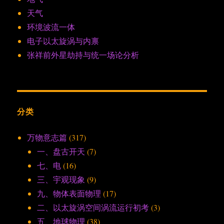
天气
环境波流一体
电子以太旋涡与内禀
张祥前外星劫持与统一场论分析
分类
万物意志篇
(317)
一、盘古开天
(7)
七、电
(16)
三、宇观现象
(9)
九、物体表面物理
(17)
二、以太旋涡空间涡流运行初考
(3)
五、地球物理
(38)