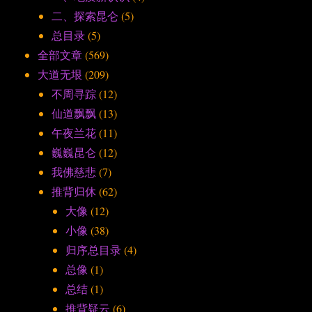
二、探索昆仑
(5)
总目录
(5)
全部文章
(569)
大道无垠
(209)
不周寻踪
(12)
仙道飘飘
(13)
午夜兰花
(11)
巍巍昆仑
(12)
我佛慈悲
(7)
推背归休
(62)
大像
(12)
小像
(38)
归序总目录
(4)
总像
(1)
总结
(1)
推背疑云
(6)