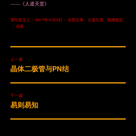
——《人道天堂》
作
发
分
雪印堂主人
2017年10月3日
全部文章
、
大道无垠
、
我佛慈悲
者
标
布
类
论道
签
于
文
上一篇
章
晶体二极管与PN结
上
篇
导
文
航
章：
下一篇
易则易知
下
篇
文
章：