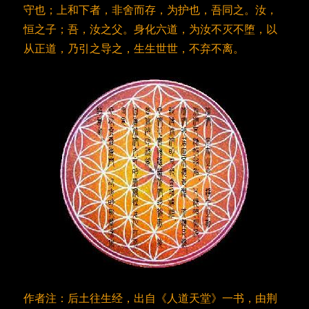
守也；上和下者，非舍而存，为护也，吾同之。汝，
恒之子；吾，汝之父。身化六道，为汝不灭不堕，以
从正道，乃引之导之，生生世世，不弃不离。
作者注：后土往生经，出自《人道天堂》一书，由荆