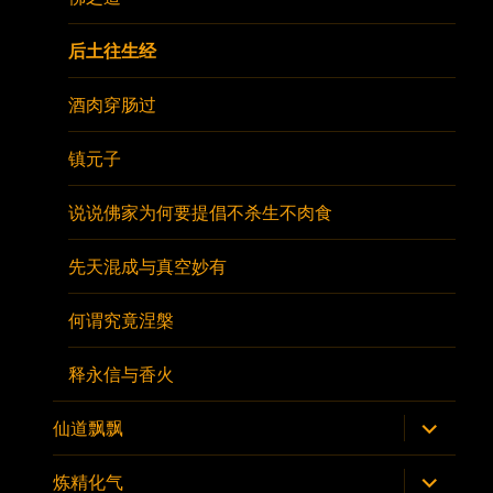
单
后土往生经
酒肉穿肠过
镇元子
说说佛家为何要提倡不杀生不肉食
先天混成与真空妙有
何谓究竟涅槃
释永信与香火
展
仙道飘飘
开
子
菜
展
炼精化气
单