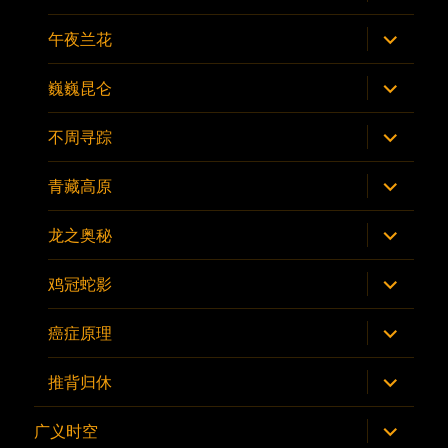
开
子
菜
展
午夜兰花
单
开
子
菜
展
巍巍昆仑
单
开
子
菜
展
不周寻踪
单
开
子
菜
展
青藏高原
单
开
子
菜
展
龙之奥秘
单
开
子
菜
展
鸡冠蛇影
单
开
子
菜
展
癌症原理
单
开
子
菜
展
推背归休
单
开
子
菜
展
广义时空
单
开