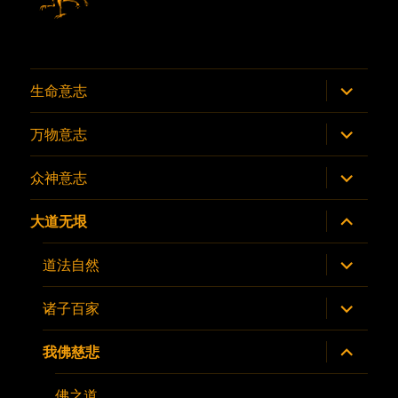
展
生命意志
开
子
菜
展
万物意志
单
开
子
菜
展
众神意志
单
开
子
菜
展
大道无垠
单
开
子
菜
展
道法自然
单
开
子
菜
展
诸子百家
单
开
子
菜
展
我佛慈悲
单
开
子
菜
佛之道