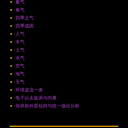
夏气
春气
四季之气
四季成因
人气
木气
土气
水气
空气
地气
天气
环境波流一体
电子以太旋涡与内禀
张祥前外星劫持与统一场论分析