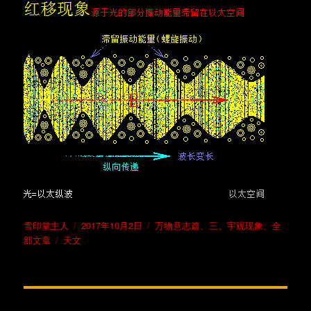
作
发
分
雪印堂主人
2017年10月2日
万物意志篇
、
三、宇观现象
、
全
者
标
布
类
部文章
天文
签
于
文