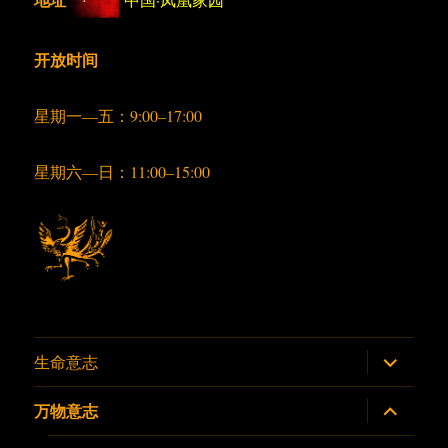
开放时间
星期一—五：9:00–17:00
星期六—日：11:00–15:00
展
生命意志
开
子
菜
展
万物意志
单
开
子