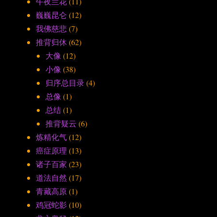
午夜兰花
(11)
巍巍昆仑
(12)
我佛慈悲
(7)
推背归休
(62)
大像
(12)
小像
(38)
归序总目录
(4)
总像
(1)
总结
(1)
推背疑云
(6)
炼精化气
(12)
癌症原理
(13)
诸子百家
(23)
道法自然
(17)
青藏高原
(1)
鸡冠蛇影
(10)