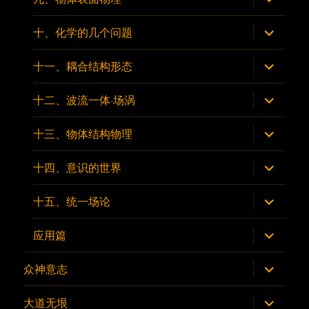
单
开
子
菜
展
十、化学的几个问题
单
开
子
菜
展
十一、耦合结构形态
单
开
子
菜
展
十二、波流一体·场涡
单
开
子
菜
展
十三、物体结构物理
单
开
子
菜
展
十四、意识的世界
单
开
子
菜
展
十五、统一场论
单
开
子
菜
展
应用篇
单
开
子
菜
展
众神意志
单
开
子
菜
展
大道无垠