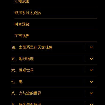
汇物成形
银河系以太旋涡
时空透镜
宇宙视界
展
四、太阳系里的天文现象
开
子
菜
展
五、地球物理
单
开
子
菜
展
六、微观世界
单
开
子
菜
展
七、电
单
开
子
菜
展
八、光与波的世界
单
开
子
菜
展
九、物体表面物理