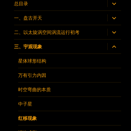
菜
展
总目录
单
开
子
菜
展
一、盘古开天
单
开
子
菜
展
二、以太旋涡空间涡流运行初考
单
开
子
菜
展
三、宇观现象
单
开
子
菜
星体球形结构
单
万有引力内因
时空弯曲的本质
中子星
红移现象