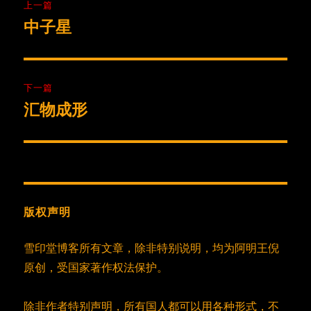
上一篇
章
中子星
上
篇
导
文
航
章：
下一篇
汇物成形
下
篇
文
章：
版权声明
雪印堂博客所有文章，除非特别说明，均为阿明王倪
原创，受国家著作权法保护。
除非作者特别声明，所有国人都可以用各种形式，不