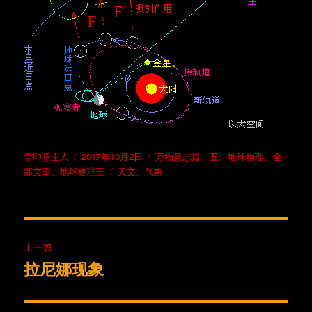
作
发
分
雪印堂主人
2017年10月2日
万物意志篇
、
五、地球物理
、
全
者
布
标
类
部文章
、
地球物理三
天文
、
气象
于
签
文
上一篇
章
拉尼娜现象
上
篇
导
文