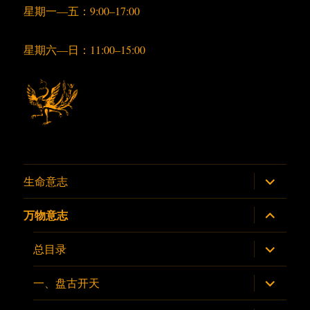
星期一—五：9:00–17:00
星期六—日：11:00–15:00
展
生命意志
开
子
菜
展
万物意志
单
开
子
菜
展
总目录
单
开
子
菜
展
一、盘古开天
单
开
子