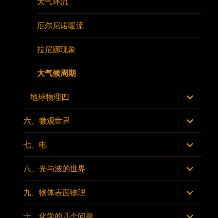
大气环流
厄尔尼诺暖流
拉尼娜现象
大气候周期
展
地球物理四
开
子
菜
展
六、微观世界
单
开
子
菜
展
七、电
单
开
子
菜
展
八、光与波的世界
单
开
子
菜
展
九、物体表面物理
单
开
子
菜
展
十、化学的几个问题