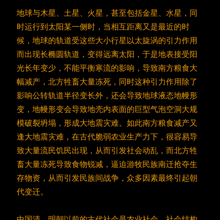
地球与木星、土星、火星，甚至包括金星、水星，同
时运行到太阳某一侧时，当相互距离又是最近的时
候，地球的轨道受这些大小行星以太旋涡的引力作用
而出现长椭圆轨道，变得远离太阳，于是地表接受阳
光长年变少，不能平衡寒流的影响，导致南方粮食大
幅减产，北方牲畜大量冻死，同时这种引力作用除了
影响公转轨道半径变长外，还会导致地球液态地幔形
变，地幔形变会导致地壳内表面的巨型气泡空洞大规
模破裂坍塌，形成大地震灾难。如此南方粮食减产又
逢大地震灾难，在古代脆弱农业生产力下，很容易导
致大量流民饥民出现，从而引发社会动乱，而北方牲
畜大量冻死导致食物锐减，逼迫游牧民族南迁抢夺生
存物资，从而引发民族间战争，众多因素最终引起朝
代变迁。
中国清、明朝以前的古代社会是农业社会，社会结构