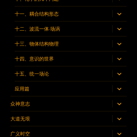
单
开
子
菜
展
十一、耦合结构形态
单
开
子
菜
展
十二、波流一体·场涡
单
开
子
菜
展
十三、物体结构物理
单
开
子
菜
展
十四、意识的世界
单
开
子
菜
展
十五、统一场论
单
开
子
菜
展
应用篇
单
开
子
菜
展
众神意志
单
开
子
菜
展
大道无垠
单
开
子
菜
展
广义时空
单
开