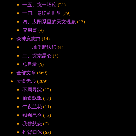
十五、统一场论
(21)
十四、意识的世界
(39)
四、太阳系里的天文现象
(13)
应用篇
(9)
众神意志篇
(14)
一、地质新认识
(4)
二、探索昆仑
(5)
总目录
(5)
全部文章
(569)
大道无垠
(209)
不周寻踪
(12)
仙道飘飘
(13)
午夜兰花
(11)
巍巍昆仑
(12)
我佛慈悲
(7)
推背归休
(62)