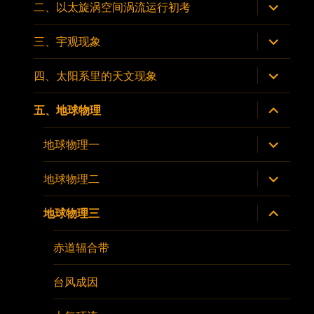
菜
展
二、以太旋涡空间涡流运行初考
单
开
子
菜
展
三、宇观现象
单
开
子
菜
展
四、太阳系里的天文现象
单
开
子
菜
展
五、地球物理
单
开
子
菜
展
地球物理一
单
开
子
菜
展
地球物理二
单
开
子
菜
展
地球物理三
单
开
子
菜
赤道辐合带
单
台风成因