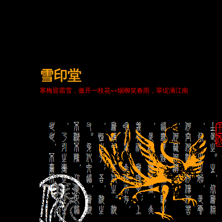
雪印堂
寒梅迎霜雪，傲开一枝花~~烟柳笑春雨，翠绽满江南