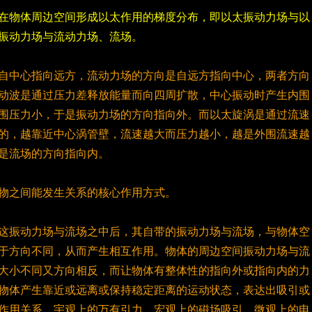
在物体周边空间形成以太作用的梯度分布，即以太振动力场与以
振动力场与流动力场、流场。
自中心指向远方，流动力场的方向是自远方指向中心，两者方向
动波是通过压力差释放能量而向四周扩散，中心振动时产生内围
围压力小，于是振动力场的方向指向外。而以太旋涡是通过流速
的，越靠近中心涡管壁，流速越大而压力越小，越是外围流速越
是流场的方向指向内。
物之间能发生关系的核心作用方式。
这振动力场与流场之中后，其自带的振动力场与流场，与物体空
于方向不同，从而产生相互作用。物体的周边空间振动力场与流
大小不同又方向相反，而让物体有整体性的指向外或指向内的力
物体产生靠近或远离或保持稳定距离的运动状态，表达出吸引或
作用关系。宇观上的万有引力、宏观上的磁场吸引、微观上的电