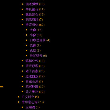
仙道飘飘
(13)
午夜兰花
(11)
巍巍昆仑
(12)
我佛慈悲
(7)
推背归休
(62)
大像
(12)
小像
(38)
归序总目录
(4)
总像
(1)
总结
(1)
推背疑云
(6)
炼精化气
(12)
癌症原理
(13)
诸子百家
(23)
道法自然
(17)
青藏高原
(1)
鸡冠蛇影
(10)
龙之奥秘
(12)
广义时空
(5)
生命意志篇
(73)
应用篇
(3)