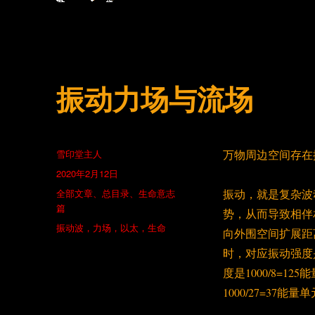
振动力场与流场
作
雪印堂主人
万物周边空间存在
者
发
2020年2月12日
布
分
全部文章
、
总目录
、
生命意志
振动，就是复杂波
于
类
篇
势，从而导致相伴
标
振动波，力场，以太，生命
向外围空间扩展距
签
时，对应振动强度
度是1000/8=
1000/27=3