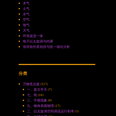
木气
土气
水气
空气
地气
天气
环境波流一体
电子以太旋涡与内禀
张祥前外星劫持与统一场论分析
分类
万物意志篇
(317)
一、盘古开天
(7)
七、电
(16)
三、宇观现象
(9)
九、物体表面物理
(17)
二、以太旋涡空间涡流运行初考
(3)