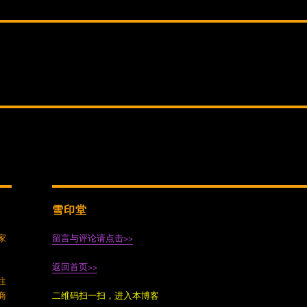
雪印堂
家
留言与评论请点击>>
返回首页>>
注
商
二维码扫一扫，进入本博客