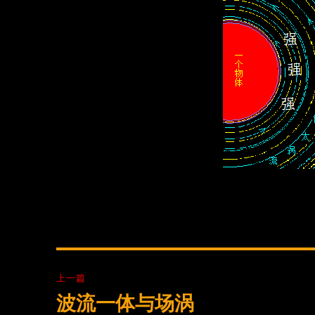
文
上一篇
章
波流一体与场涡
上