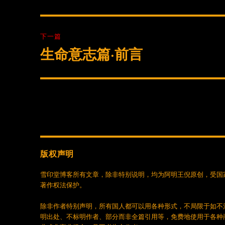
篇
导
文
航
章：
下一篇
生命意志篇·前言
下
篇
文
章：
版权声明
雪印堂博客所有文章，除非特别说明，均为阿明王倪原创，受国
著作权法保护。
除非作者特别声明，所有国人都可以用各种形式，不局限于如不
明出处、不标明作者、部分而非全篇引用等，免费地使用于各种