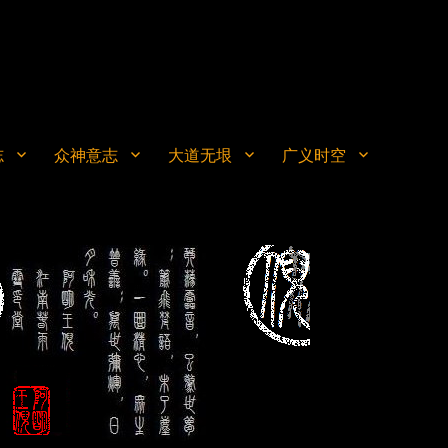
志
众神意志
大道无垠
广义时空