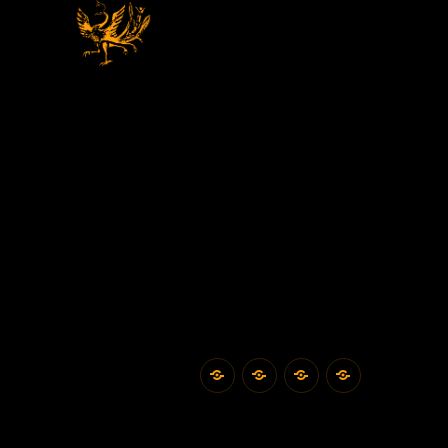
首
雪
雪
联
页
印
印
系
堂
堂