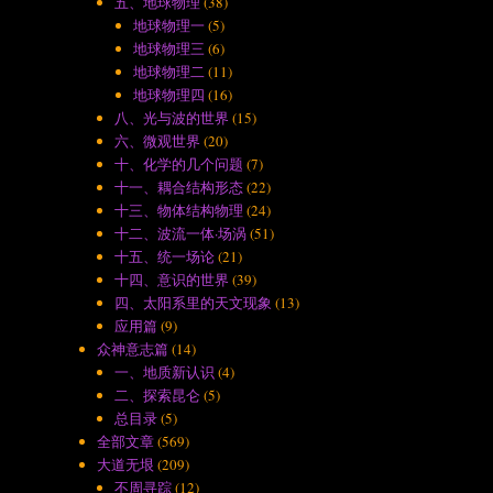
五、地球物理
(38)
地球物理一
(5)
地球物理三
(6)
地球物理二
(11)
地球物理四
(16)
八、光与波的世界
(15)
六、微观世界
(20)
十、化学的几个问题
(7)
十一、耦合结构形态
(22)
十三、物体结构物理
(24)
十二、波流一体·场涡
(51)
十五、统一场论
(21)
十四、意识的世界
(39)
四、太阳系里的天文现象
(13)
应用篇
(9)
众神意志篇
(14)
一、地质新认识
(4)
二、探索昆仑
(5)
总目录
(5)
全部文章
(569)
大道无垠
(209)
不周寻踪
(12)