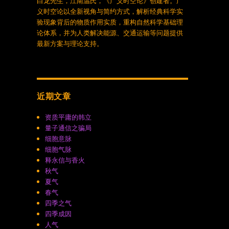
白龙先生，江南温氏，《广义时空论》创建者。广
义时空论以全新视角与简约方式，解析经典科学实
验现象背后的物质作用实质，重构自然科学基础理
论体系，并为人类解决能源、交通运输等问题提供
最新方案与理论支持。
近期文章
资质平庸的韩立
量子通信之骗局
细胞意脉
细胞气脉
释永信与香火
秋气
夏气
春气
四季之气
四季成因
人气