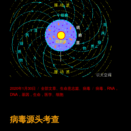
发
分
标
2020年1月30日
全部文章
、
生命意志篇
、
病毒
病毒，RNA，
布
类
签
DNA，基因，生命，医学
、
细胞
于
病毒源头考查