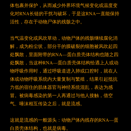
体包裹并保护，从而减少外界环境气候变化或温度变
化对RNA长链的干扰与破坏，于是这RNA一直能保持
活性，存在于动物尸体的残骸之中。
当气温变化或风吹草动，动物尸体的残骸继续腐化消
解，成为粉尘状，部分干的膜破裂的细胞被风吹起四
处飘散，里面附带的RNA—蛋白质壳体结构也随之四
处飘散，当这种RNA—蛋白质壳体结构恰遇上人或动
物呼吸作用时，通过呼吸道进入肺或口腔时，就在人
体或动物呼吸系统内大量复制与繁殖，结果引起抵抗
力低的宿住的肌体器官与神经系统混乱，表达为感
冒。被病毒感染的第一人再通过与他人接触，借空
气、唾沫相互传染之后，就是流感。
这就是流感的一般源头：动物尸体内残存的RNA—蛋
白质壳体结构，也就是病毒。