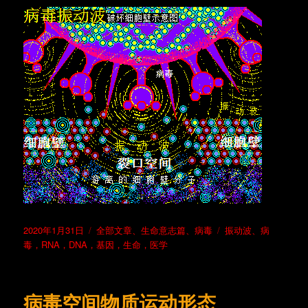
发
分
标
2020年1月31日
全部文章
、
生命意志篇
、
病毒
振动波
、
病
布
类
签
毒，RNA，DNA，基因，生命，医学
于
病毒空间物质运动形态