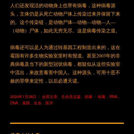
人们还发现活的动物身上也带有病毒，这种病毒源
头，主体仍是从死亡动物尸体上传染过来并保留下来
的。这个传染链，是动物尸体—动物—动物—人—
（动物）尸体，如此无穷无尽。这是病毒传染之道。
病毒还可以是人为通过转基因工程制造出来的，这在
霉国有许多生物实验室里时有报道。甚至2003年的非
典病毒及当下的新型冠状病毒，都疑似从这些实验室
中流出，来故意毒害中国人。这种源头，可用十恶不
赦的罪孽来定性，以后必遭天谴。
发
分
标
2020年1月28日
全部文章
、
生命意志篇
、
病毒
病毒，RNA，
布
类
签
DNA，基因，生命，医学
于