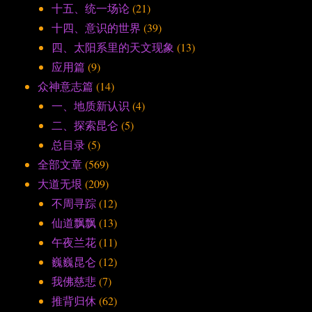
十五、统一场论
(21)
十四、意识的世界
(39)
四、太阳系里的天文现象
(13)
应用篇
(9)
众神意志篇
(14)
一、地质新认识
(4)
二、探索昆仑
(5)
总目录
(5)
全部文章
(569)
大道无垠
(209)
不周寻踪
(12)
仙道飘飘
(13)
午夜兰花
(11)
巍巍昆仑
(12)
我佛慈悲
(7)
推背归休
(62)